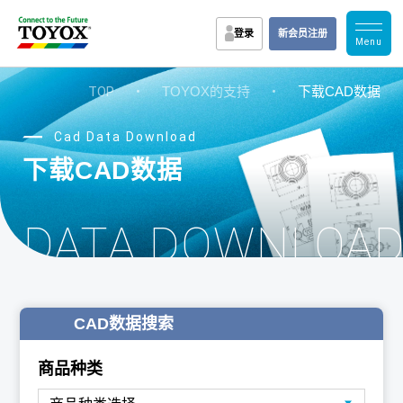
登录
新会员注册
TOP
・
TOYOX的支持
・
下载CAD数据
Cad Data Download
下载CAD数据
D DATA DOWNLOA
CAD数据搜索
商品种类