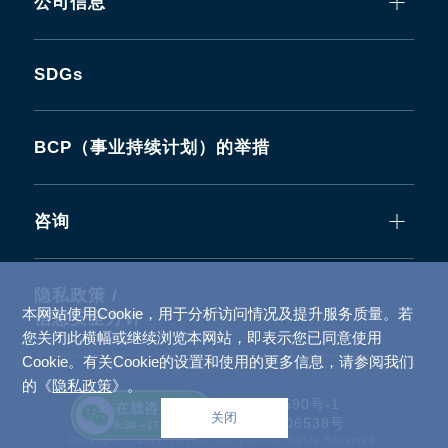
公司信息
SDGs
BCP（事业持续计划）的举措
咨询
隐私政策 /
本网站使用Cookie，用于分析访问情况及提升服务质量。若
信息安全方针
您关闭此横幅或继续浏览本网站，即表示您已同意使用
Cookie。有关Cookie的设置和使用的更多信息，请参阅我们
的《
隐私政策
》。
备案号：
沪ICP备2022026590号-1
在线咨询
关闭
沪公网安备 31010502006538号
8:30～17:00
Copyright © 2026 TOYOX CO.,LTD. All Rights Reserved.