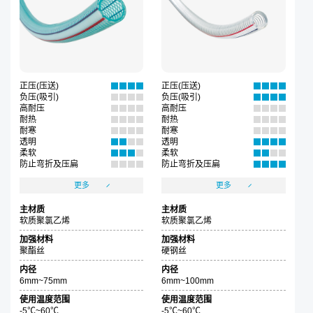
正压(压送)
正压(压送)
负压(吸引)
负压(吸引)
高耐压
高耐压
耐热
耐热
耐寒
耐寒
透明
透明
柔软
柔软
防止弯折及压扁
防止弯折及压扁
更多
更多
主材质
主材质
软质聚氯乙烯
软质聚氯乙烯
加强材料
加强材料
聚酯丝
硬钢丝
内径
内径
6mm~75mm
6mm~100mm
使用温度范围
使用温度范围
-5℃~60℃
-5℃~60℃