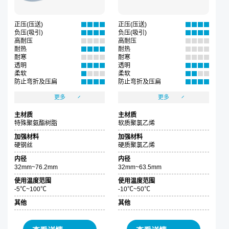
正压(压送)
正压(压送)
负压(吸引)
负压(吸引)
高耐压
高耐压
耐热
耐热
耐寒
耐寒
透明
透明
柔软
柔软
防止弯折及压扁
防止弯折及压扁
更多
更多
主材质
主材质
特殊聚氨酯树脂
软质聚氯乙烯
加强材料
加强材料
硬钢丝
硬质聚氯乙烯
内径
内径
32mm~76.2mm
32mm~63.5mm
使用温度范围
使用温度范围
-5℃~100℃
-10℃~50℃
其他
其他