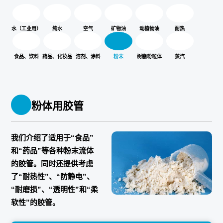
水（工业用）
纯水
空气
矿物油
动植物油
耐热
食品、饮料
药品、化妆品
溶剂、涂料
粉末
树脂粉粒体
蒸汽
粉体用胶管
我们介绍了适用于“食品”
和“药品”等各种粉末流体
的胶管。同时还提供考虑
了“耐热性”、“防静电”、
“耐磨损”、“透明性”和“柔
软性”的胶管。