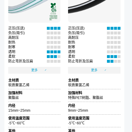
正压(压送)
正压(压送)
负压(吸引)
负压(吸引)
高耐压
高耐压
耐热
耐热
耐寒
耐寒
透明
透明
柔软
柔软
防止弯折及压扁
防止弯折及压扁
更多
更多
主材质
主材质
软质聚氯乙烯
软质聚氯乙烯
加强材料
加强材料
聚酯丝
特殊PET树脂、聚酯丝
内径
内径
15mm~25mm
9mm~25mm
使用温度范围
使用温度范围
-5℃~60℃
-5℃~60℃
其他
其他