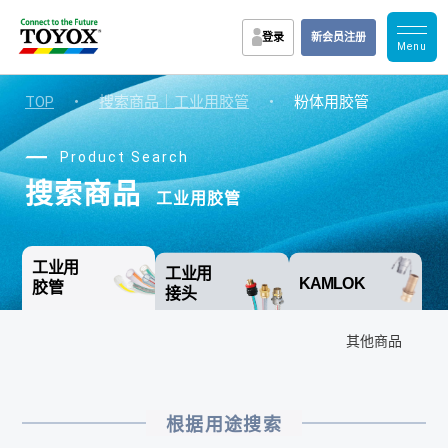
登录
新会员注册
TOP
・
搜索商品｜工业用胶管
・
粉体用胶管
Product Search
搜索商品
工业用胶管
工业用
工业用
KAMLOK
胶管
接头
其他商品
根据用途搜索