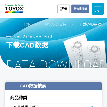
登录
新会员注册
TOP
・
TOYOX的支持
・
下载CAD数据
Cad Data Download
下载CAD数据
D DATA DOWNLOA
CAD数据搜索
商品种类