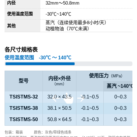
32mm～50.8mm
内径
-30℃~140℃
使用温度范围
蒸汽（连续使用最多8小时/天）
其他
动植物油（70℃未满）
各尺寸规格表
使用温度范围 -30℃ 〜 140℃
使用压力
（MPa）
内径×外径
型号
（mm）
蒸汽 ~140°C
TSISTMS-32
32.0 × 43.5
-0.1~0.5
0~0.3
TSISTMS-38
38.1 × 50.5
-0.1~0.5
0~0.3
TSISTMS-50
50.8 × 64.5
-0.1~0.3
0~0.3
包装：箱装 颜色：灰色/带绿色线条