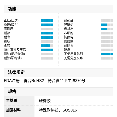
功能
正压(压送)
耐药品
负压(吸引)
异味少
高耐压
低析出
耐热
非粘附
耐寒
防静电
透明
防结露
柔软
耐磨损
防止弯折及压扁
难燃
耐油(动植物油)
不使用塑化剂
耐油(矿物油)
无需分别废弃
法律规定
FDA注册 符合RoHS2 符合食品卫生法370号
规格
硅橡胶
主材质
特殊耐热丝、SUS316
加强材料