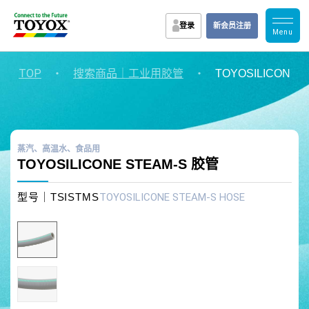
登录
新会员注册
TOP
・
・
搜索商品｜工业用胶管
TOYOSILICONE 
蒸汽、高温水、食品用
TOYOSILICONE STEAM-S 胶管
型号｜TSISTMS
TOYOSILICONE STEAM-S HOSE