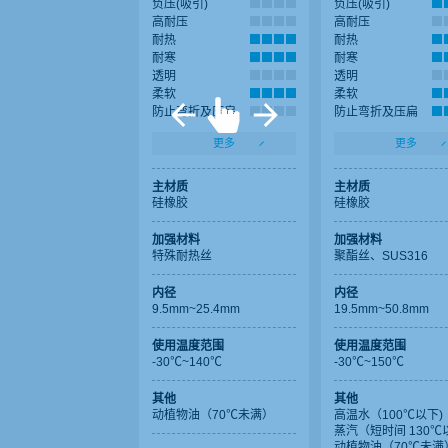
负压(吸引)
负压(吸引)
高耐压
高耐压
耐热
耐热
耐寒
耐寒
透明
透明
柔软
柔软
防止弯折及压扁
防止弯折及压扁
更多
更多
主材质
主材质
硅橡胶
硅橡胶
加强材料
加强材料
特殊耐热丝
聚酯丝、SUS316
内径
内径
9.5mm~25.4mm
19.5mm~50.8mm
使用温度范围
使用温度范围
-30℃~140℃
-30℃~150℃
其他
其他
动植物油（70℃未满）
高温水（100℃以下)
蒸汽（短时间 130℃
动植物油（70℃未满