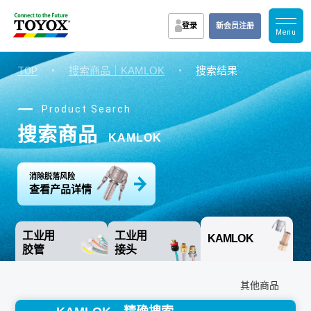
登录
新会员注册
TOP
・
搜索商品｜KAMLOK
・
搜索结果
Product Search
搜索商品
KAMLOK
消除脱落风险
查看产品详情
工业用
工业用
KAMLOK
胶管
接头
其他商品