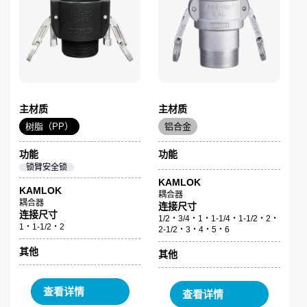
主材质
主材质
树脂（PP）
铝合金
功能
功能
锁臂安全锁
KAMLOK
KAMLOK
耦合器
耦合器
连接尺寸
连接尺寸
1/2・3/4・1・1-1/4・1-1/2・2・
1・1-1/2・2
2-1/2・3・4・5・6
其他
其他
查看详情
查看详情