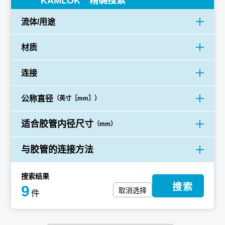
KAMLOK 精确搜索
流体/用途
材质
连接
公称直径
（英寸［mm］）
适合胶管内径尺寸
（mm）
与胶管的连接方法
搜索结果
搜索
9
取消选择
件