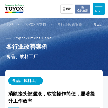
新
登录
会员注册
TOP
・
TOYOX的支持
・
各行业改善案例
・
食品、
Improvement Case
各行业改善案例
食品、饮料工厂
食品、饮料工厂
消除接头部漏液，软管操作简便，显著提
升工作效率