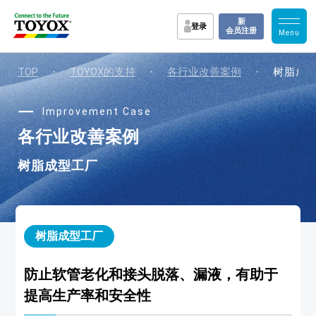
新
登录
会员注册
TOP
・
TOYOX的支持
・
各行业改善案例
・
树脂成
Improvement Case
各行业改善案例
树脂成型工厂
树脂成型工厂
防止软管老化和接头脱落、漏液，有助于
提高生产率和安全性