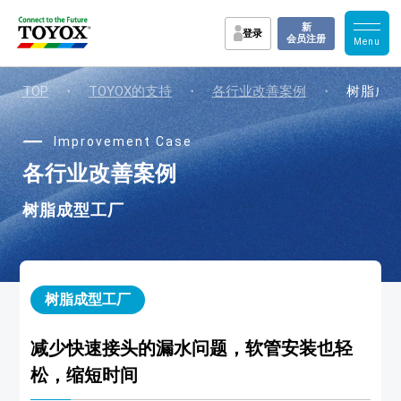
新
登录
会员注册
TOP
・
TOYOX的支持
・
各行业改善案例
・
树脂成
Improvement Case
各行业改善案例
树脂成型工厂
树脂成型工厂
减少快速接头的漏水问题，软管安装也轻
松，缩短时间