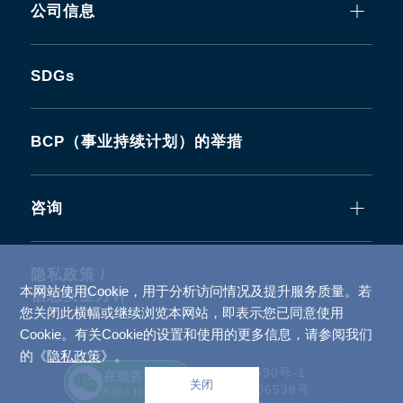
公司信息
SDGs
BCP（事业持续计划）的举措
咨询
隐私政策 /
本网站使用Cookie，用于分析访问情况及提升服务质量。若
信息安全方针
您关闭此横幅或继续浏览本网站，即表示您已同意使用
Cookie。有关Cookie的设置和使用的更多信息，请参阅我们
的《
隐私政策
》。
备案号：
沪ICP备2022026590号-1
在线咨询
关闭
沪公网安备 31010502006538号
8:30～17:00