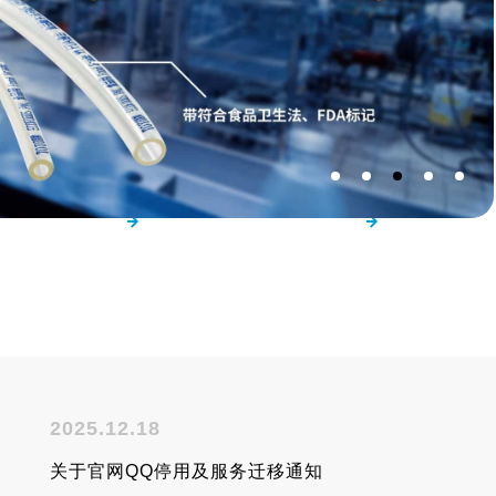
资料
教学・实验・产品视
各行业
频
2025.12.18
关于官网QQ停用及服务迁移通知