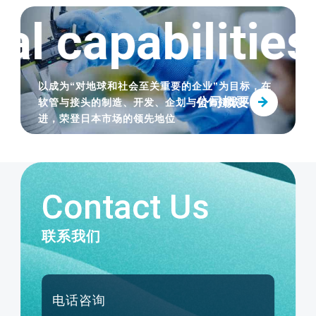
2023.03.23
l capabilities
【新增商品】通过氟与硅酮的乘数效应，耐
热性和清洗性大幅提高。“FUSSOTHERMO-
S100℃ HOSE”发售
以成为“对地球和社会至关重要的企业”为目标，在
公司概要
软管与接头的制造、开发、企划与销售领域不断精
进，荣登日本市场的领先地位
Contact Us
联系我们
电话咨询