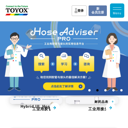
新
登录
会员注册
Flame Block 
KAMLOK
耐药品表
Hybrid UL Hose
工业用胶管
工业用接头
实用资料
各行业改善案例
教学・实验・产品视
FAQ
TOYOX的支持
频