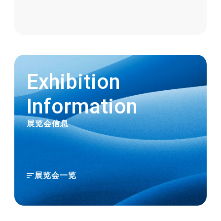
2023.11.02
关于“PFAS限制”的应对
2023.11.01
Exhibition
【新增商品】与胶管组合，提高安全性和可
Information
靠性。FUSSOTHERMO-S100℃ HOSE专
用接头“TOYOCONNECTOR TC3-FST型”全
展览会信息
新发售
2023.06.20
展览会一览
【新增商品】使用源自天然资源的原料，环
保商品“TOYOBIO PRO 胶管”全新发售