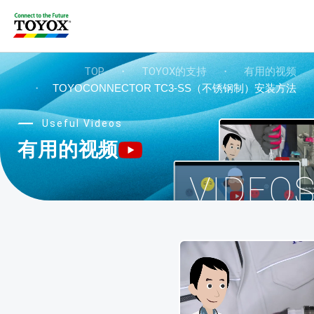
TOP
・
TOYOX的支持
・
有用的视频
・
TOYOCONNECTOR TC3-SS（不锈钢制）安装方法
Useful Videos
有用的视频
VIDEO