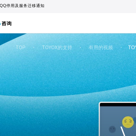
QQ停用及服务迁移通知
咨询
TOP
・
TOYOX的支持
・
有用的视频
・
TO