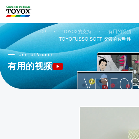
TOP
・
TOYOX的支持
・
有用的视频
・
TOYOFUSSO SOFT 胶管的透明性
Useful Videos
有用的视频
VIDEO