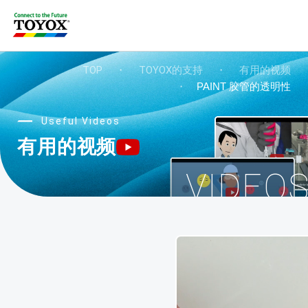
TOP
・
TOYOX的支持
・
有用的视频
・
PAINT 胶管的透明性
Useful Videos
有用的视频
VIDEO