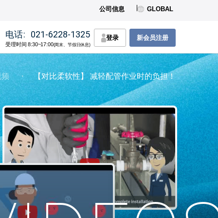
公司信息
GLOBAL
电话:
021-6228-1325
登录
新会员注册
受理时间 8:30~17:00
(周末、节假日休息)
视频
・
【对比柔软性】 减轻配管作业时的负担！