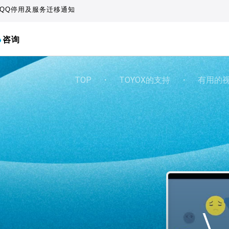
QQ停用及服务迁移通知
咨询
TOP
・
TOYOX的支持
・
有用的