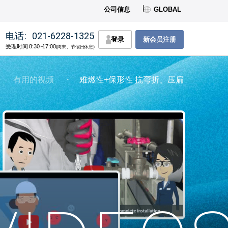
公司信息
GLOBAL
电话:
021-6228-1325
登录
新会员注册
受理时间 8:30~17:00
(周末、节假日休息)
・
有用的视频
・
难燃性+保形性 抗弯折、压扁