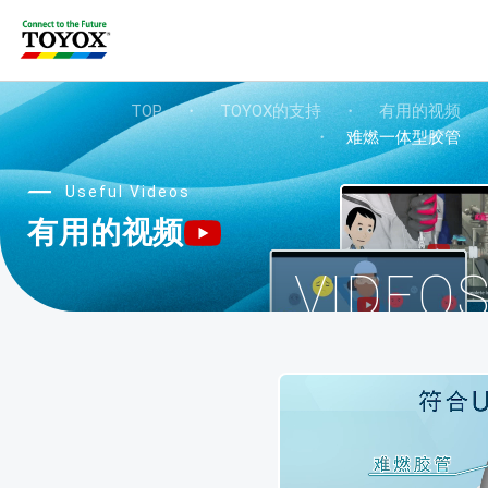
TOP
・
TOYOX的支持
・
有用的视频
・
难燃一体型胶管
Useful Videos
有用的视频
VIDEO