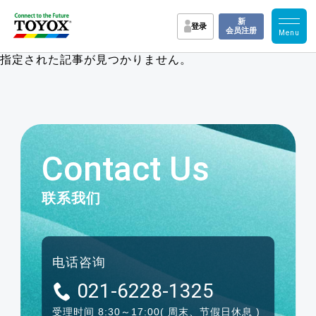
新
登录
会员注册
指定された記事が見つかりません。
Contact Us
联系我们
电话咨询
021-6228-1325
受理时间 8:30～17:00
( 周末、节假日休息 )