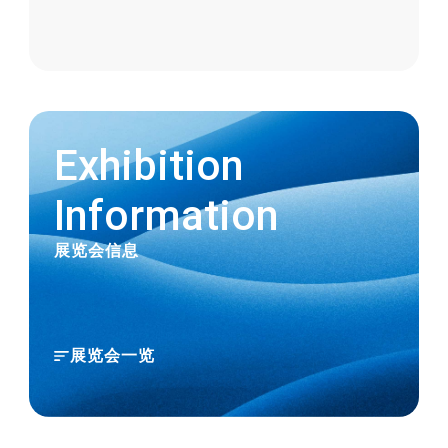
2023.11.02
关于“PFAS限制”的应对
2023.11.01
Exhibition
【新增商品】与胶管组合，提高安全性和可
Information
靠性。FUSSOTHERMO-S100℃ HOSE专
用接头“TOYOCONNECTOR TC3-FST型”全
展览会信息
新发售
2023.06.20
展览会一览
【新增商品】使用源自天然资源的原料，环
保商品“TOYOBIO PRO 胶管”全新发售