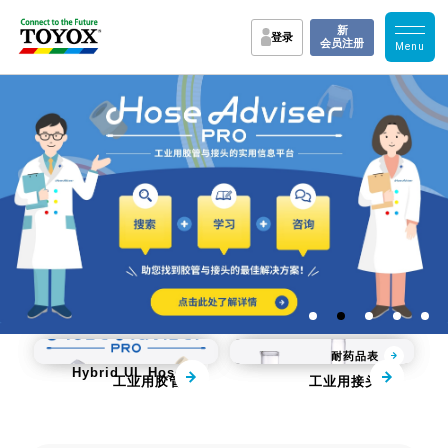
新
登录
会员注册
Flame Block 
KAMLOK
耐药品表
Hybrid UL Hose
工业用胶管
工业用接头
实用资料
各行业改善案例
教学・实验・产品视
FAQ
TOYOX的支持
频