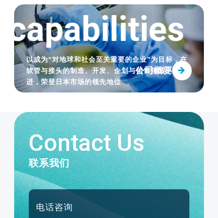
2023.03.23
capabilities
T
【新增商品】通过氟与硅酮的乘数效应，耐
热性和清洗性大幅提高。“FUSSOTHERMO-
S100℃ HOSE”发售
以成为“对地球和社会至关重要的企业”为目标，在
公司概要
软管与接头的制造、开发、企划与销售领域不断精
进，荣登日本市场的领先地位
Contact Us
联系我们
电话咨询