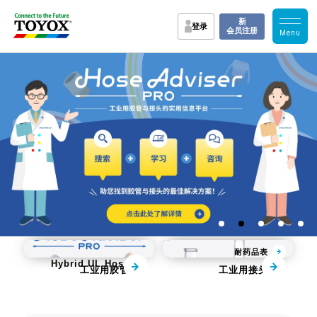
新
登录
会员注册
Flame Block 
KAMLOK
耐药品表
Hybrid UL Hose
工业用胶管
工业用接头
实用资料
各行业改善案例
教学・实验・产品视
FAQ
TOYOX的支持
频