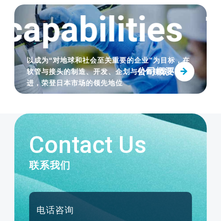
2023.03.23
capabilities
T
【新增商品】通过氟与硅酮的乘数效应，耐
热性和清洗性大幅提高。“FUSSOTHERMO-
S100℃ HOSE”发售
以成为“对地球和社会至关重要的企业”为目标，在
公司概要
软管与接头的制造、开发、企划与销售领域不断精
进，荣登日本市场的领先地位
Contact Us
联系我们
电话咨询