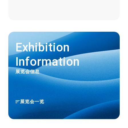
2023.11.02
关于“PFAS限制”的应对
2023.11.01
Exhibition
【新增商品】与胶管组合，提高安全性和可
Information
靠性。FUSSOTHERMO-S100℃ HOSE专
用接头“TOYOCONNECTOR TC3-FST型”全
展览会信息
新发售
2023.06.20
展览会一览
【新增商品】使用源自天然资源的原料，环
保商品“TOYOBIO PRO 胶管”全新发售