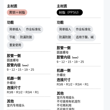
主材质
主材质
黄铜＋树脂
树脂（PPSU）
功能
功能
简单插入
作业标准化
简单插入
作业标准化
节能
防漏防脱
防漏防脱
适用于酸、碱
重复使用
胶管一侧
圆盖螺母
胶管一侧
胶管内径
（mm）
圆盖螺母
9・12・15・19・25
胶管内径
（mm）
9・12・15・19・25
机器一侧
外螺纹
机器一侧
连接尺寸
外螺纹
R3/8・R1/2・R3/4・R1
连接尺寸
R3/8・R1/2・R3/4・R1
其他
室内专用接头
其他
不可使用有机溶剂
室内专用接头
不可再利用
不可用于溶剂