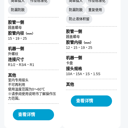
简单插入
作业标准化
简单插入
作业标准化
防漏防脱
防漏防脱
重复使用
防止液体积留
胶管一侧
圆盖螺母
胶管一侧
胶管内径
（mm）
圆盖螺母
15・19・25
胶管内径
（mm）
12・15・19・25
机器一侧
外螺纹
机器一侧
连接尺寸
卡盘
R1/2・R3/4・R1
接头规格
10A・15A・1S・1.5S
其他
室内专用接头
其他
不可再利用
使用温度范围为0～60℃
※请参阅使用说明书了解操作压
力范围。
查看详情
查看详情