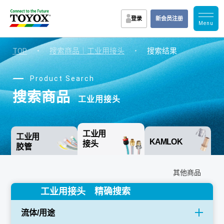
登录
新会员注册
TOP
・
搜索商品｜工业用接头
・
搜索结果
Product Search
搜索商品
工业用接头
工业用
工业用
KAMLOK
接头
胶管
其他商品
工业用接头 精确搜索
流体/用途