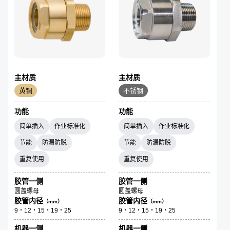
主材质
主材质
黄铜
不锈钢
功能
功能
简单插入
作业标准化
简单插入
作业标准化
节能
防漏防脱
节能
防漏防脱
重复使用
重复使用
胶管一侧
胶管一侧
圆盖螺母
圆盖螺母
胶管内径
胶管内径
（mm）
（mm）
9・12・15・19・25
9・12・15・19・25
机器一侧
机器一侧