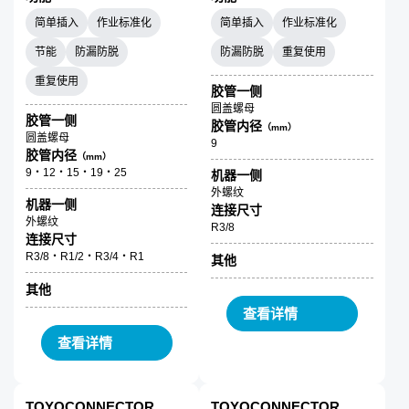
简单插入
作业标准化
简单插入
作业标准化
节能
防漏防脱
防漏防脱
重复使用
重复使用
胶管一侧
圆盖螺母
胶管一侧
胶管内径
（mm）
圆盖螺母
9
胶管内径
（mm）
9・12・15・19・25
机器一侧
外螺纹
机器一侧
连接尺寸
外螺纹
R3/8
连接尺寸
R3/8・R1/2・R3/4・R1
其他
其他
查看详情
查看详情
TOYOCONNECTOR
TOYOCONNECTOR